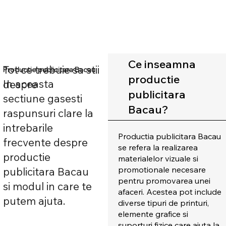
Trimite
Ce inseamna
Tot ce trebuie sa stii
Productie publicitara Bacau
productie
In aceasta
despre
publicitara
sectiune gasesti
Bacau?
raspunsuri clare la
intrebarile
Productia publicitara Bacau
frecvente despre
se refera la realizarea
productie
materialelor vizuale si
promotionale necesare
publicitara Bacau
pentru promovarea unei
si modul in care te
afaceri. Acestea pot include
putem ajuta.
diverse tipuri de printuri,
elemente grafice si
suporturi fizice care ajuta la