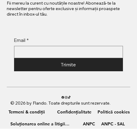
Fii mereu la curent cu noutățile noastre! Abonează-te la
newsletter pentru oferte exclusive și informații proaspete
direct în inbox-ul tău.
Email
*
Trimite
© 2026 by Flando. Toate drepturile sunt rezervate.
Termeni & condiții
Confidențialitate
Politică cookies
Soluționarea online a litigiilor
ANPC
ANPC - SAL