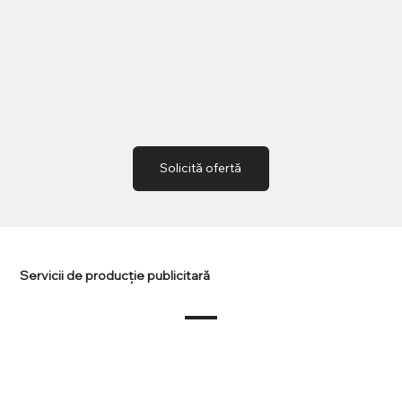
detalii superbe și culori intense pe textile
personalizate.
Solicită ofertă
Servicii de producție publicitară
Print de mari dimensiuni