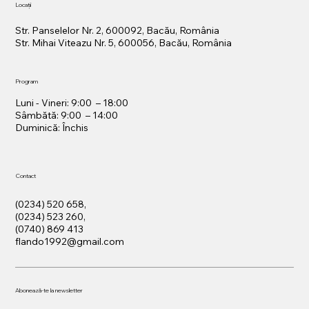
Locații
Str. Panselelor Nr. 2, 600092, Bacău, România
Str. Mihai Viteazu Nr. 5, 600056, Bacău, România
Program
Luni - Vineri: 9:00 – 18:00
Sâmbătă: 9:00 – 14:00
​Duminică: Închis
Contact
(0234) 520 658,
(0234) 523 260,
(0740) 869 413
flando1992@gmail.com
Abonează-te la newsletter