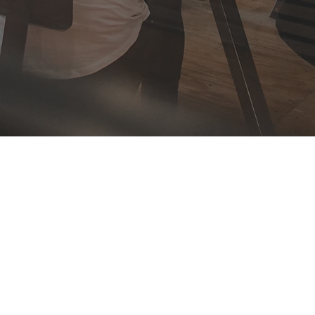
Despre noi
Explorăm creativitatea la Flando, experți în
personalizări și producție publicitară. Cu pasiune și
tehnologie de vârf, transformăm ideile tale în realitate,
oferind soluții unice și atrăgătoare. Deschide ușa către
o publicitate captivantă și personalizată cu Flando |
Print Shop!