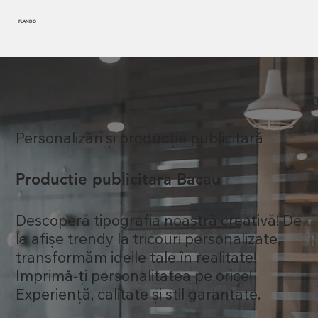
FLANDO
Personalizări și producție publicitară
Productie publicitara Bacau
Descoperă tipografia noastră creativă! De
la afișe trendy la tricouri personalizate,
transformăm ideile tale în realitate!
Imprimă-ți personalitatea pe orice!
Experiență, calitate și stil garantate.